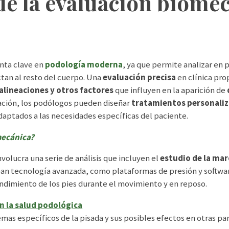
e la evaluación biomec
nta clave en
podología moderna
, ya que permite analizar en
tan al resto del cuerpo. Una
evaluación precisa
en clínica pro
lineaciones y otros factores
que influyen en la aparición de
mación, los podólogos pueden diseñar
tratamientos personali
aptados a las necesidades específicas del paciente.
mecánica?
nvolucra una serie de análisis que incluyen el
estudio de la marc
an tecnología avanzada, como plataformas de presión y softwar
ndimiento de los pies durante el movimiento y en reposo.
n la salud podológica
emas específicos de la pisada y sus posibles efectos en otras pa