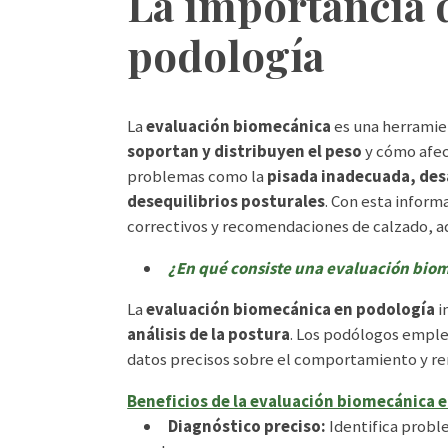
La importancia d
podología
La
evaluación biomecánica
es una herramie
soportan y distribuyen el peso
y cómo afec
problemas como la
pisada inadecuada, desa
desequilibrios posturales
. Con esta infor
correctivos y recomendaciones de calzado, ad
¿En qué consiste una evaluación bio
La
evaluación biomecánica en podología
i
análisis de la postura
. Los podólogos emple
datos precisos sobre el comportamiento y re
Beneficios de la evaluación biomecánica e
Diagnóstico preciso:
Identifica probl